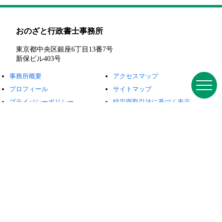
おのざと行政書士事務所
東京都中央区銀座6丁目13番7号
新保ビル403号
事務所概要
アクセスマップ
プロフィール
サイトマップ
プライバシーポリシー
特定商取引法に基づく表示
お役立ちコラム
建設業許可とは？
種類について
29業種について
要件について
経営業務の管理責任者
専任技術者
申請から許可までの流れ
申請手数料について
必要な書類
申請前に会社設立される方
建設業許可の更新について
各種変更手続きについて