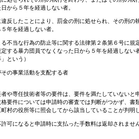
から５年を経過しない者。
反したことにより、罰金の刑に処せられ、その刑の執
年を経過しない者。
不当な行為の防止等に関する法律第２条第６号に規定
る暴力団員でなくなった日から５年を経過しない者
」という）
その事業活動を支配する者
任者や専任技術者等の要件は、要件を満たしていないと
欠格要件については申請時の審査では判断がつかず、書
区町村の役所等に照会してから該当していることが判明
不許可になると申請時に支払った手数料は返却されませ