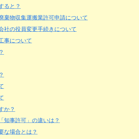
すると？
廃棄物収集運搬業許可申請について
会社の役員変更手続きについて
工事について
？
？
て
て
すか？
「知事許可」の違いは？
要な場合とは？