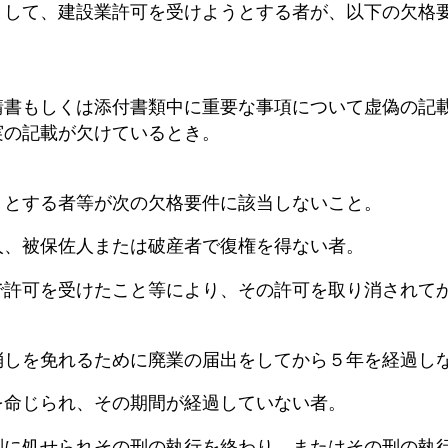
として、建設業許可を受けようとする者が、以下の欠格
請書もしくは添付書類中に重要な事項について虚偽の記
の記載が欠けているとき。
うとする者等が次の欠格要件に該当しないこと。
被保佐人または破産者で復権を得ない者。
可を受けたこと等により、その許可を取り消されてか
を免れるために廃業の届出をしてから５年を経過し
じられ、その期間が経過していない者。
処せられその刑の執行を終わり、またはその刑の執行