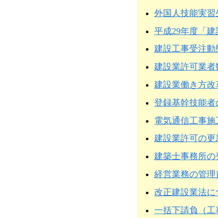
外国人技能実習
平成29年度「
建設工事受注動
建設業許可業者
建設業働き方改
登録基幹技能者
電気通信工事施
建設業許可の更
建築士事務所の
経営業務の管理
改正建設業法に
一括下請負（工