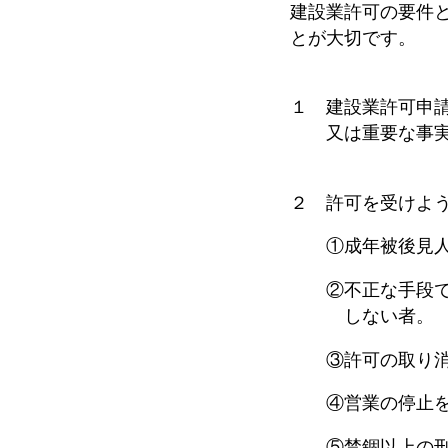
建設業許可の要件
とが大切です。
１ 建設業許可申
又は重要な事実
２ 許可を受けよ
①成年被後見人、
②不正な手段で許
しない者。
③許可の取り消し
④営業の停止を命
⑤禁錮以上の刑に