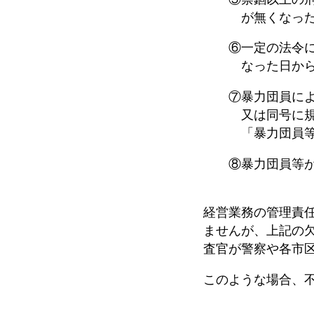
が無くなった日
⑥一定の法令に違
なった日から５
⑦暴力団員による
又は同号に規定す
「暴力団員等
⑧暴力団員等が
経営業務の管理責
ませんが、上記の
査官が警察や各市
このような場合、