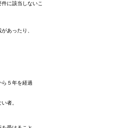
要件に該当しないこ
載があったり、
ら５年を経過
ない者。
を受けること