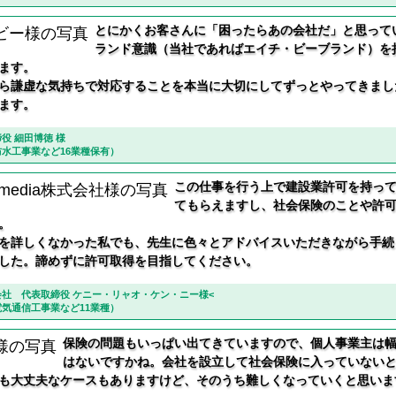
とにかくお客さんに「困ったらあの会社だ」と思って
ランド意識（当社であればエイチ・ビーブランド）を
ます。
ら謙虚な気持ちで対応することを本当に大切にしてずっとやってきまし
ます。
役 細田博徳 様
水工事業など16業種保有）
この仕事を行う上で建設業許可を持っ
てもらえますし、社会保険のことや許
。
を詳しくなかった私でも、先生に色々とアドバイスいただきながら手続
した。諦めずに許可取得を目指してください。
edia株式会社 代表取締役 ケニー・リャオ・ケン・ニー様<
気通信工事業など11業種）
保険の問題もいっぱい出てきていますので、個人事業主は
はないですかね。会社を設立して社会保険に入っていない
も大丈夫なケースもありますけど、そのうち難しくなっていくと思いま